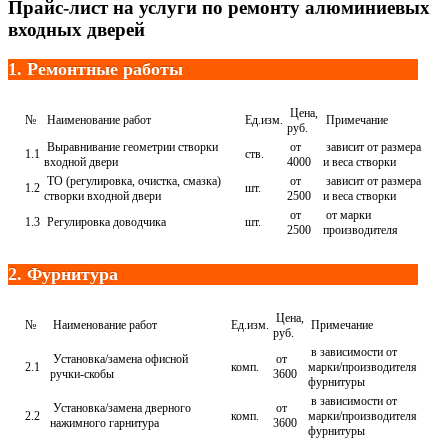
Прайс-лист на услуги по ремонту алюминиевых
входных дверей
1. Ремонтные работы
Цена,
№
Наименование работ
Ед.изм.
Примечание
руб.
Выравнивание геометрии створки
от
зависит от размера
1.1
ств.
входной двери
4000
и веса створки
ТО (регулировка, очистка, смазка)
от
зависит от размера
1.2
шт.
створки входной двери
2500
и веса створки
от
от марки
1.3
Регулировка доводчика
шт.
2500
производителя
2. Фурнитура
Цена,
№
Наименование работ
Ед.изм.
Примечание
руб.
в зависимости от
Установка/замена офисной
от
2.1
комп.
марки/производителя
ручки-скобы
3600
фурнитуры
в зависимости от
Установка/замена дверного
от
2.2
комп.
марки/производителя
нажимного гарнитура
3600
фурнитуры