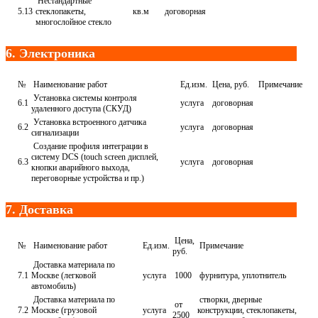
Нестандартные
5.13
стеклопакеты,
кв.м
договорная
многослойное стекло
6. Электроника
№
Наименование работ
Ед.изм.
Цена, руб.
Примечание
Установка системы контроля
6.1
услуга
договорная
удаленного доступа (СКУД)
Установка встроенного датчика
6.2
услуга
договорная
сигнализации
Создание профиля интеграции в
систему DCS (touch screen дисплей,
6.3
услуга
договорная
кнопки аварийного выхода,
переговорные устройства и пр.)
7. Доставка
Цена,
№
Наименование работ
Ед.изм.
Примечание
руб.
Доставка материала по
7.1
Москве (легковой
услуга
1000
фурнитура, уплотнитель
автомобиль)
Доставка материала по
створки, дверные
от
7.2
Москве (грузовой
услуга
конструкции, стеклопакеты,
2500