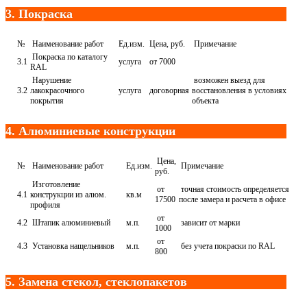
3. Покраска
№
Наименование работ
Ед.изм.
Цена, руб.
Примечание
Покраска по каталогу
3.1
услуга
от 7000
RAL
Нарушение
возможен выезд для
3.2
лакокрасочного
услуга
договорная
восстановления в условиях
покрытия
объекта
4. Алюминиевые конструкции
Цена,
№
Наименование работ
Ед.изм.
Примечание
руб.
Изготовление
от
точная стоимость определяется
4.1
конструкции из алюм.
кв.м
17500
после замера и расчета в офисе
профиля
от
4.2
Штапик алюминиевый
м.п.
зависит от марки
1000
от
4.3
Установка нащельников
м.п.
без учета покраски по RAL
800
5. Замена стекол, стеклопакетов