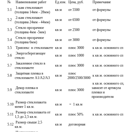
№
Наименование работ
Ед.изм.
Цена, руб.
Примечание
1-кам стеклопакет
5.1
кв.м
от 5500
от формулы
(толщина 14мм - 28мм)
2-кам стеклопакет
5.2
кв.м
от 6500
от формулы
(толщина 24мм - 44мм)
Стекло прозрачное
5.3
кв.м
от 2500
от формулы
(толщина 4мм -5мм)
Стекло прозрачное
5.4
кв.м
от 3000
от формулы
(толщина 6мм)
5.5
Триплекс в стеклопакете
кв.м
плюс 3000
к кв.м. основного сп
Энергосберегающее
5.6
кв.м
плюс 1000
к кв.м. основного сп
стекло
Закаленное стекло в
5.7
кв.м
плюс 3000
к кв.м. основного сп
стеклопакете
Защитная пленка в
плюс
5.8
кв.м
к кв.м. основного сп
стеклопакете А1/А2/А3
2000/2500/3000
к кв.м. основного сп,
Декор пленка в
зависит от артикула
5.9
кв.м
плюс 3000
стеклопакете
пленки и
производителя
Размер стеклопакета
5.10
кв.м
= 1 кв.м
менее 1 кв.м.
Размер стеклопакета от
5.11
кв.м
плюс 50%
к кв.м. основного сп
1,5 до 2,5 кв.м.
Размер свыше 2,5
5.12
кв.м
договорная
кв.м.