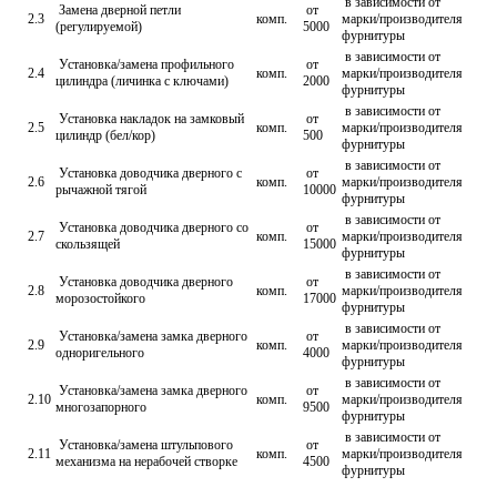
в зависимости от
Замена дверной петли
от
2.3
комп.
марки/производителя
(регулируемой)
5000
фурнитуры
в зависимости от
Установка/замена профильного
от
2.4
комп.
марки/производителя
цилиндра (личинка с ключами)
2000
фурнитуры
в зависимости от
Установка накладок на замковый
от
2.5
комп.
марки/производителя
цилиндр (бел/кор)
500
фурнитуры
в зависимости от
Установка доводчика дверного с
от
2.6
комп.
марки/производителя
рычажной тягой
10000
фурнитуры
в зависимости от
Установка доводчика дверного со
от
2.7
комп.
марки/производителя
скользящей
15000
фурнитуры
в зависимости от
Установка доводчика дверного
от
2.8
комп.
марки/производителя
морозостойкого
17000
фурнитуры
в зависимости от
Установка/замена замка дверного
от
2.9
комп.
марки/производителя
одноригельного
4000
фурнитуры
в зависимости от
Установка/замена замка дверного
от
2.10
комп.
марки/производителя
многозапорного
9500
фурнитуры
в зависимости от
Установка/замена штульпового
от
2.11
комп.
марки/производителя
механизма на нерабочей створке
4500
фурнитуры